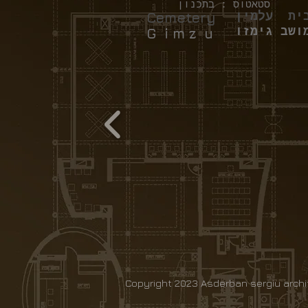
סטאטוס : בתכנון
ית עלמין
Cemetery
ושב גימזו
G i m z u
Copyright 2023 Asderban sergiu archi