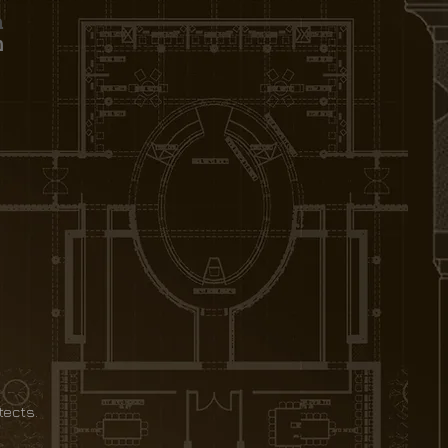
ב
מ
tects.