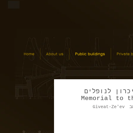
Home
About us
Public buildings
Private 
כרון לנופלים
Memorial to t
ב
Giveat-Ze'ev