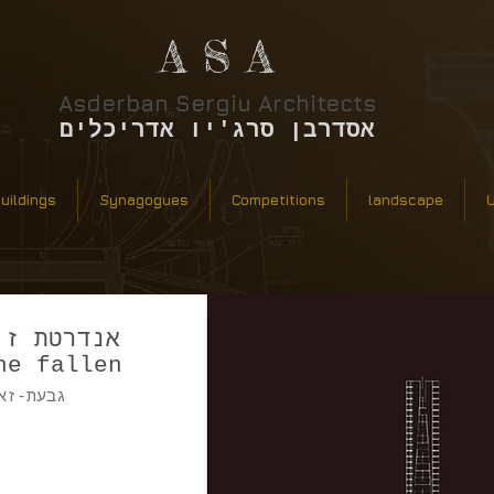
A S A
Asderban Sergiu Architects
אסדרבן סרג'יו אדריכלים
buildings
Synagogues
Competitions
landscape
אנדרטת זי
he fallen
גבעת-זא